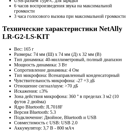
USB-разъем Type-C для зарядки
6 часов воспроизведения звука на максимальной
громкости
3 часа голосового вызова при максимальной громкости
Технические характеристики NetAlly
LR-G2-LS-KIT
Вес: 165 г
Размеры: 74 мм (Ш) x 74 мм (Д) x 32 мм (В)
Тип динамика: 40-миллиметровый, полный диапазон
Мощность динамика: 3 Вт
Сопротивление динамика: 4 Ом
Тип микрофона: Всенаправленный конденсаторный
Чувствительность микрофона: -27 =3 дБ
Отношение сигнал/шум: >70 дБ
Искажения: ≤3%
Зона действия микрофона: 360 ° в пределах 3 м2 (10
футов 2 дюйма)
Ядро Bluetooth: JL7018F
Версия Bluetooth: 5.3
Подключение: Двойное, Bluetooth и USB
Совместимость с USB: USB 2.0
Аккумулятор: 3,7 В - 800 мАч