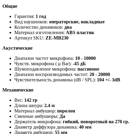
Общие
Гарантия:
1 год
Вид наушников:
операторские, накладные
Количество динамиков:
два
Материал изготовления:
ABS пластик
Артикул SKU:
ZE-MB230
Акустические
Диапазон частот микрофона:
10 - 10000
Чувств. микрофона ( µ Bar):
-45 дБ
Шумоподавление микрофона:
пассивное
Диапазон воспроизводимых частот:
20 - 20000
Чувствительность динамика (dB / SPL):
104 +/- 3dB
Механические
Вес:
142 гр
Длина шнура:
2.4 м
Материал амбушюр:
поролон
Сменные амбушюры:
Да
Держатель микрофона:
гибкий, поворотный на 270 гр.
Диаметр диффузора динамика:
40 мм
Диаметр амбушюр:
55 мм